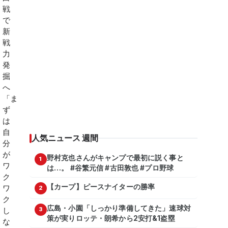
人気ニュース 週間
野村克也さんがキャンプで最初に説く事と
1
は…。 #谷繁元信 #古田敦也 #プロ野球
【カープ】ピースナイターの勝率
2
広島・小園「しっかり準備してきた」速球対
3
策が実りロッテ・朗希から2安打&1盗塁