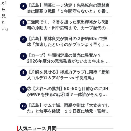
【広島】開幕ローテ決定！先発転向の栗林良
4
吏は開幕３戦目「１年間守らないと」６番手
は森翔平
二遊間で１、２番を担った東出輝裕から3連
5
覇の原動力・田中広輔まで。カープ歴代のシ
ョートたち【後編】
【広島】栗林良吏が前日の２倍約60ｍで投
6
球「加速したというのかプランより早く」自
主トレ公開
【カープ】年間指定席の販売に異変か？
7
2026年度分の完売発表がないまま年末を迎
える
【片鱗を見せる】得点力アップに期待『新加
8
入コルデロ＆アギラー vs.平良海馬』
⑦【大谷への批判】50-50も目前なのにDH
9
がMVPを獲るのは邪道？一体誰がそんな事
を言っているのか【大谷翔平】
【広島】ケムナ誠、両親や街は「大丈夫でし
【shoheiohtani】【池田親興】【高橋慶
10
た」と無事を確認 １３日夜に地元・宮崎県
彦】【広島東洋カープ】【プロ野球】
で震度５弱の地震
人気ニュース 月間