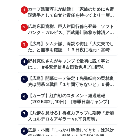
カープ遠藤淳志が結婚！「家族のためにも野
1
球選手として自覚と責任を持ってより一層頑
張っていきたい」
広島床田寛樹、巨人岸田行倫ら登録 ソフト
2
バンク・ガルビス、西武陽川尚将ら抹消／２
日公示
【広島】ケムナ誠、両親や街は「大丈夫でし
3
た」と無事を確認 １３日夜に地元・宮崎県
で震度５弱の地震
野村克也さんがキャンプで最初に説く事と
4
は…。 #谷繁元信 #古田敦也 #プロ野球
【広島】開幕ローテ決定！先発転向の栗林良
5
吏は開幕３戦目「１年間守らないと」６番手
は森翔平
【カープ】紅白戦のスタメン・経過速報
6
（2025年2月10日）［春季日南キャンプ］
【片鱗を見せる】得点力アップに期待『新加
7
入コルデロ＆アギラー vs.平良海馬』
広島・小園「しっかり準備してきた」速球対
8