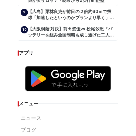
策が実りロッテ・朗希から2安打&1盗塁
【広島】栗林良吏が前日の２倍約60ｍで投
9
球「加速したというのかプランより早く」自
主トレ公開
【大阪桐蔭 対決】前田悠伍vs.松尾汐恩『バ
10
ッテリーを組み全国制覇も成し遂げた二人
が…プロの舞台で激突!!!』
アプリ
メニュー
ニュース
ブログ