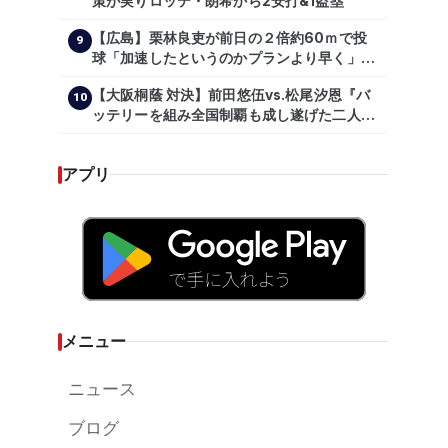
策が実りロッテ・朗希から2安打&1盗塁
【広島】栗林良吏が前日の２倍約60ｍで投
9
球「加速したというのかプランより早く」自
主トレ公開
【大阪桐蔭 対決】前田悠伍vs.松尾汐恩『バ
10
ッテリーを組み全国制覇も成し遂げた二人
が…プロの舞台で激突!!!』
アプリ
メニュー
ニュース
ブログ