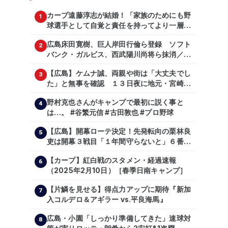
カープ遠藤淳志が結婚！「家族のためにも野
1
球選手として自覚と責任を持ってより一層頑
張っていきたい」
広島床田寛樹、巨人岸田行倫ら登録 ソフト
2
バンク・ガルビス、西武陽川尚将ら抹消／２
日公示
【広島】ケムナ誠、両親や街は「大丈夫でし
3
た」と無事を確認 １３日夜に地元・宮崎県
で震度５弱の地震
野村克也さんがキャンプで最初に説く事と
4
は…。 #谷繁元信 #古田敦也 #プロ野球
【広島】開幕ローテ決定！先発転向の栗林良
5
吏は開幕３戦目「１年間守らないと」６番手
は森翔平
【カープ】紅白戦のスタメン・経過速報
6
（2025年2月10日）［春季日南キャンプ］
【片鱗を見せる】得点力アップに期待『新加
7
入コルデロ＆アギラー vs.平良海馬』
広島・小園「しっかり準備してきた」速球対
8