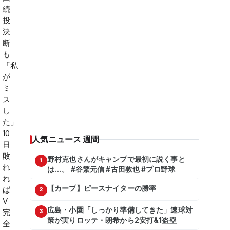
人気ニュース 週間
野村克也さんがキャンプで最初に説く事と
1
は…。 #谷繁元信 #古田敦也 #プロ野球
【カープ】ピースナイターの勝率
2
広島・小園「しっかり準備してきた」速球対
3
策が実りロッテ・朗希から2安打&1盗塁