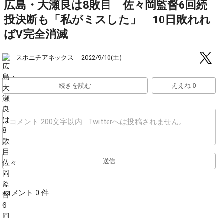
広島・大瀬良は8敗目 佐々岡監督6回続
投決断も「私がミスした」 10日敗れれ
ばV完全消滅
スポニチアネックス
2022/9/10(土)
続きを読む
ええね 0
送信
コメント 0 件