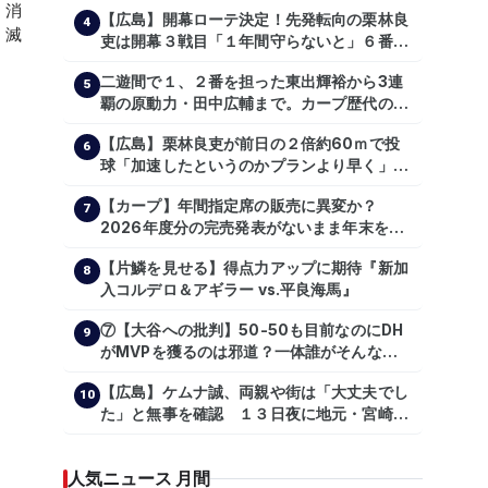
【広島】開幕ローテ決定！先発転向の栗林良
4
吏は開幕３戦目「１年間守らないと」６番手
は森翔平
二遊間で１、２番を担った東出輝裕から3連
5
覇の原動力・田中広輔まで。カープ歴代のシ
ョートたち【後編】
【広島】栗林良吏が前日の２倍約60ｍで投
6
球「加速したというのかプランより早く」自
主トレ公開
【カープ】年間指定席の販売に異変か？
7
2026年度分の完売発表がないまま年末を迎
える
【片鱗を見せる】得点力アップに期待『新加
8
入コルデロ＆アギラー vs.平良海馬』
⑦【大谷への批判】50-50も目前なのにDH
9
がMVPを獲るのは邪道？一体誰がそんな事
を言っているのか【大谷翔平】
【広島】ケムナ誠、両親や街は「大丈夫でし
【shoheiohtani】【池田親興】【高橋慶
10
た」と無事を確認 １３日夜に地元・宮崎県
彦】【広島東洋カープ】【プロ野球】
で震度５弱の地震
人気ニュース 月間