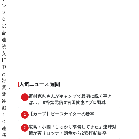
人気ニュース 週間
野村克也さんがキャンプで最初に説く事と
1
は…。 #谷繁元信 #古田敦也 #プロ野球
【カープ】ピースナイターの勝率
2
広島・小園「しっかり準備してきた」速球対
3
策が実りロッテ・朗希から2安打&1盗塁