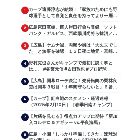
カープ遠藤淳志が結婚！「家族のためにも野
1
球選手として自覚と責任を持ってより一層頑
張っていきたい」
広島床田寛樹、巨人岸田行倫ら登録 ソフト
2
バンク・ガルビス、西武陽川尚将ら抹消／２
日公示
【広島】ケムナ誠、両親や街は「大丈夫でし
3
た」と無事を確認 １３日夜に地元・宮崎県
で震度５弱の地震
野村克也さんがキャンプで最初に説く事と
4
は…。 #谷繁元信 #古田敦也 #プロ野球
【広島】開幕ローテ決定！先発転向の栗林良
5
吏は開幕３戦目「１年間守らないと」６番手
は森翔平
【カープ】紅白戦のスタメン・経過速報
6
（2025年2月10日）［春季日南キャンプ］
【片鱗を見せる】得点力アップに期待『新加
7
入コルデロ＆アギラー vs.平良海馬』
広島・小園「しっかり準備してきた」速球対
8