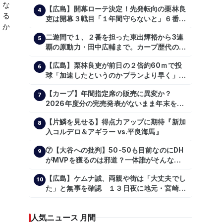
【広島】開幕ローテ決定！先発転向の栗林良
4
吏は開幕３戦目「１年間守らないと」６番手
は森翔平
二遊間で１、２番を担った東出輝裕から3連
5
覇の原動力・田中広輔まで。カープ歴代のシ
ョートたち【後編】
【広島】栗林良吏が前日の２倍約60ｍで投
6
球「加速したというのかプランより早く」自
主トレ公開
【カープ】年間指定席の販売に異変か？
7
2026年度分の完売発表がないまま年末を迎
える
【片鱗を見せる】得点力アップに期待『新加
8
入コルデロ＆アギラー vs.平良海馬』
⑦【大谷への批判】50-50も目前なのにDH
9
がMVPを獲るのは邪道？一体誰がそんな事
を言っているのか【大谷翔平】
【広島】ケムナ誠、両親や街は「大丈夫でし
【shoheiohtani】【池田親興】【高橋慶
10
た」と無事を確認 １３日夜に地元・宮崎県
彦】【広島東洋カープ】【プロ野球】
で震度５弱の地震
人気ニュース 月間