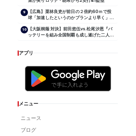
策が実りロッテ・朗希から2安打&1盗塁
【広島】栗林良吏が前日の２倍約60ｍで投
9
球「加速したというのかプランより早く」自
主トレ公開
【大阪桐蔭 対決】前田悠伍vs.松尾汐恩『バ
10
ッテリーを組み全国制覇も成し遂げた二人
が…プロの舞台で激突!!!』
アプリ
メニュー
ニュース
ブログ