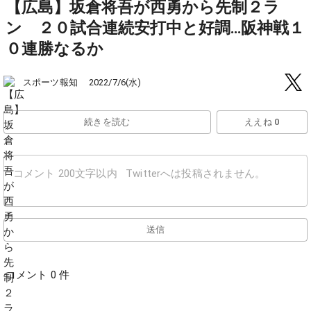
【広島】坂倉将吾が西勇から先制２ラ
ン ２０試合連続安打中と好調…阪神戦１
０連勝なるか
スポーツ報知
2022/7/6(水)
続きを読む
ええね 0
送信
コメント 0 件