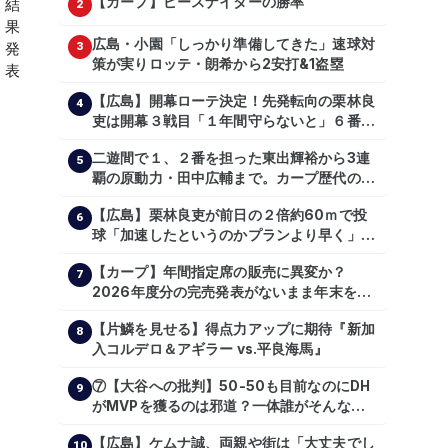
【カープ】ピースナイターの勝率
2
広島・小園「しっかり準備してきた」速球対
3
策が実りロッテ・朗希から2安打&1盗塁
【広島】開幕ローテ決定！先発転向の栗林良
4
吏は開幕３戦目「１年間守らないと」６番手
は森翔平
二遊間で１、２番を担った東出輝裕から3連
5
覇の原動力・田中広輔まで。カープ歴代のシ
ョートたち【後編】
【広島】栗林良吏が前日の２倍約60ｍで投
6
球「加速したというのかプランより早く」自
主トレ公開
【カープ】年間指定席の販売に異変か？
7
2026年度分の完売発表がないまま年末を迎
える
【片鱗を見せる】得点力アップに期待『新加
8
入コルデロ＆アギラー vs.平良海馬』
⑦【大谷への批判】50-50も目前なのにDH
9
がMVPを獲るのは邪道？一体誰がそんな事
を言っているのか【大谷翔平】
【広島】ケムナ誠、両親や街は「大丈夫でし
【shoheiohtani】【池田親興】【高橋慶
10