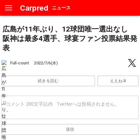
Carpred
ニュース
広島が11年ぶり、12球団唯一選出なし
阪神は最多4選手、球宴ファン投票結果発
表
2022/7/6(水)
Full-count
続きを読む
ええね 0
送信