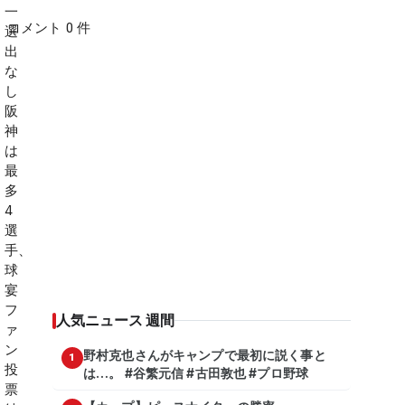
コメント 0 件
人気ニュース 週間
野村克也さんがキャンプで最初に説く事と
1
は…。 #谷繁元信 #古田敦也 #プロ野球