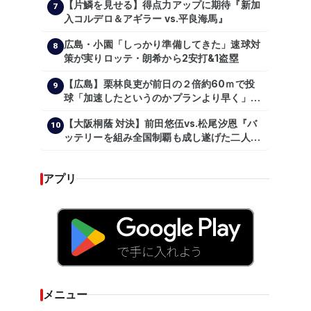
【片鱗を見せる】得点力アップに期待『新加
7
入コルデロ＆アギラー vs.平良海馬』
広島・小園「しっかり準備してきた」速球対
8
策が実りロッテ・朗希から2安打&1盗塁
【広島】栗林良吏が前日の２倍約60ｍで投
9
球「加速したというのかプランより早く」自
主トレ公開
【大阪桐蔭 対決】前田悠伍vs.松尾汐恩『バ
10
ッテリーを組み全国制覇も成し遂げた二人
が…プロの舞台で激突!!!』
アプリ
メニュー