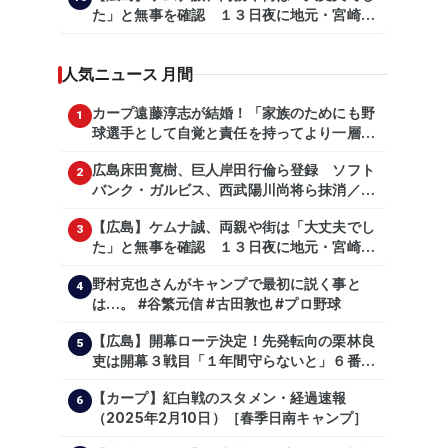
た」と無事を確認 １３日夜に地元・宮崎県
彦】【広島東洋カープ】【プロ野球】
で震度５弱の地震
人気ニュース 月間
カープ遠藤淳志が結婚！「家族のためにも野
1
球選手として自覚と責任を持ってより一層頑
張っていきたい」
広島床田寛樹、巨人岸田行倫ら登録 ソフト
2
バンク・ガルビス、西武陽川尚将ら抹消／２
日公示
【広島】ケムナ誠、両親や街は「大丈夫でし
3
た」と無事を確認 １３日夜に地元・宮崎県
で震度５弱の地震
野村克也さんがキャンプで最初に説く事と
4
は…。 #谷繁元信 #古田敦也 #プロ野球
【広島】開幕ローテ決定！先発転向の栗林良
5
吏は開幕３戦目「１年間守らないと」６番手
は森翔平
【カープ】紅白戦のスタメン・経過速報
6
（2025年2月10日）［春季日南キャンプ］