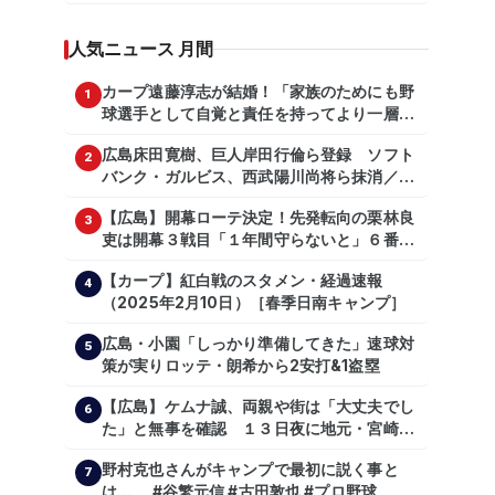
を1・5差追走
人気ニュース 月間
カープ遠藤淳志が結婚！「家族のためにも野
1
球選手として自覚と責任を持ってより一層頑
張っていきたい」
広島床田寛樹、巨人岸田行倫ら登録 ソフト
2
バンク・ガルビス、西武陽川尚将ら抹消／２
日公示
【広島】開幕ローテ決定！先発転向の栗林良
3
吏は開幕３戦目「１年間守らないと」６番手
は森翔平
【カープ】紅白戦のスタメン・経過速報
4
（2025年2月10日）［春季日南キャンプ］
広島・小園「しっかり準備してきた」速球対
5
策が実りロッテ・朗希から2安打&1盗塁
【広島】ケムナ誠、両親や街は「大丈夫でし
6
た」と無事を確認 １３日夜に地元・宮崎県
で震度５弱の地震
野村克也さんがキャンプで最初に説く事と
7
は…。 #谷繁元信 #古田敦也 #プロ野球