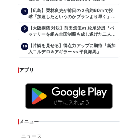
【広島】栗林良吏が前日の２倍約60ｍで投
8
球「加速したというのかプランより早く」自
主トレ公開
【大阪桐蔭 対決】前田悠伍vs.松尾汐恩『バ
9
ッテリーを組み全国制覇も成し遂げた二人
が…プロの舞台で激突!!!』
【片鱗を見せる】得点力アップに期待『新加
10
入コルデロ＆アギラー vs.平良海馬』
アプリ
メニュー
ニュース