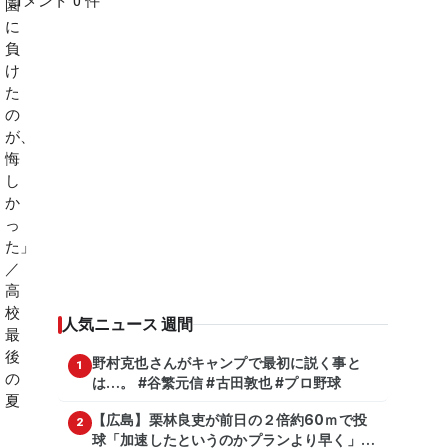
コメント 0 件
人気ニュース 週間
野村克也さんがキャンプで最初に説く事と
1
は…。 #谷繁元信 #古田敦也 #プロ野球
【広島】栗林良吏が前日の２倍約60ｍで投
2
球「加速したというのかプランより早く」自