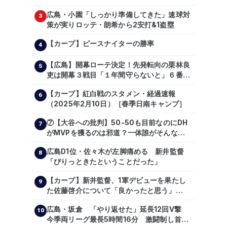
主トレ公開
広島・小園「しっかり準備してきた」速球対
3
策が実りロッテ・朗希から2安打&1盗塁
【カープ】ピースナイターの勝率
4
【広島】開幕ローテ決定！先発転向の栗林良
5
吏は開幕３戦目「１年間守らないと」６番手
は森翔平
【カープ】紅白戦のスタメン・経過速報
6
（2025年2月10日）［春季日南キャンプ］
⑦【大谷への批判】50-50も目前なのにDH
7
がMVPを獲るのは邪道？一体誰がそんな事
を言っているのか【大谷翔平】
広島D1位・佐々木が左脚痛める 新井監督
【shoheiohtani】【池田親興】【高橋慶
8
「ぴりっときたということだった」
彦】【広島東洋カープ】【プロ野球】
【カープ】新井監督、1軍デビューを果たし
9
た佐藤啓介について「良かったと思う」
（2024年6月9日）
広島・坂倉 「やり返せた」延長12回V撃
10
今季両リーグ最長5時間16分 激闘制し首位