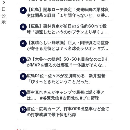
張っていきたい」
【広島】開幕ローテ決定！先発転向の栗林良
4
吏は開幕３戦目「１年間守らないと」６番手
は森翔平
【広島】栗林良吏が前日の２倍約60ｍで投
5
球「加速したというのかプランより早く」自
主トレ公開
【素晴らしい野球脳】巨人・阿部慎之助監督
6
が寄せる期待とは？＜名球会ラジオ＞ #プロ
野球 #巨人 #ジャイアンツ #阿部慎之助 #中
⑦【大谷への批判】50-50も目前なのにDH
山礼都 #泉口友汰 #石井琢朗 #shorts
7
がMVPを獲るのは邪道？一体誰がそんな事
を言っているのか【大谷翔平】
広島D1位・佐々木が左脚痛める 新井監督
【shoheiohtani】【池田親興】【高橋慶
8
「ぴりっときたということだった」
彦】【広島東洋カープ】【プロ野球】
野村克也さんがキャンプで最初に説く事と
9
は…。 #谷繁元信 #古田敦也 #プロ野球
首位・広島カープ、打率OPS出塁率など全て
10
の打撃成績で最下位を記録