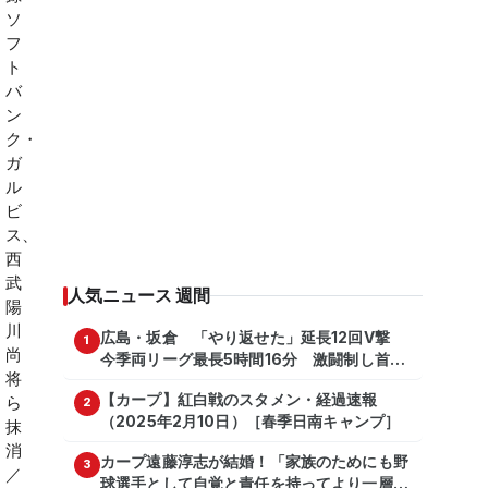
人気ニュース 週間
広島・坂倉 「やり返せた」延長12回V撃
1
今季両リーグ最長5時間16分 激闘制し首位
を1・5差追走
【カープ】紅白戦のスタメン・経過速報
2
（2025年2月10日）［春季日南キャンプ］
カープ遠藤淳志が結婚！「家族のためにも野
3
球選手として自覚と責任を持ってより一層頑