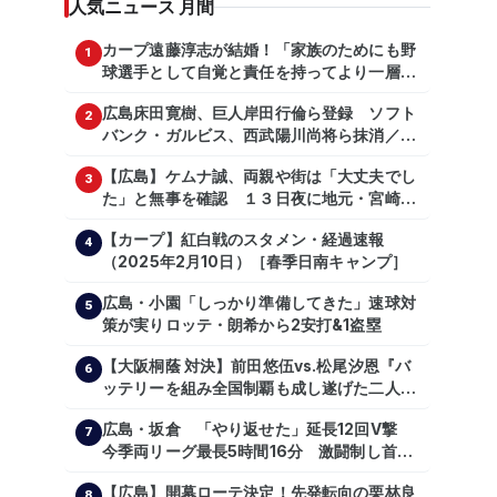
人気ニュース 月間
カープ遠藤淳志が結婚！「家族のためにも野
1
球選手として自覚と責任を持ってより一層頑
張っていきたい」
広島床田寛樹、巨人岸田行倫ら登録 ソフト
2
バンク・ガルビス、西武陽川尚将ら抹消／２
日公示
【広島】ケムナ誠、両親や街は「大丈夫でし
3
た」と無事を確認 １３日夜に地元・宮崎県
で震度５弱の地震
【カープ】紅白戦のスタメン・経過速報
4
（2025年2月10日）［春季日南キャンプ］
広島・小園「しっかり準備してきた」速球対
5
策が実りロッテ・朗希から2安打&1盗塁
【大阪桐蔭 対決】前田悠伍vs.松尾汐恩『バ
6
ッテリーを組み全国制覇も成し遂げた二人
が…プロの舞台で激突!!!』
広島・坂倉 「やり返せた」延長12回V撃
7
今季両リーグ最長5時間16分 激闘制し首位
を1・5差追走
【広島】開幕ローテ決定！先発転向の栗林良
8