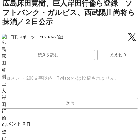
広島床田寛樹、巨人岸田行倫ら登録 ソ
フトバンク・ガルビス、西武陽川尚将ら
抹消／２日公示
日刊スポーツ
2023/6/2(金)
続きを読む
ええね 0
送信
コメント 0 件