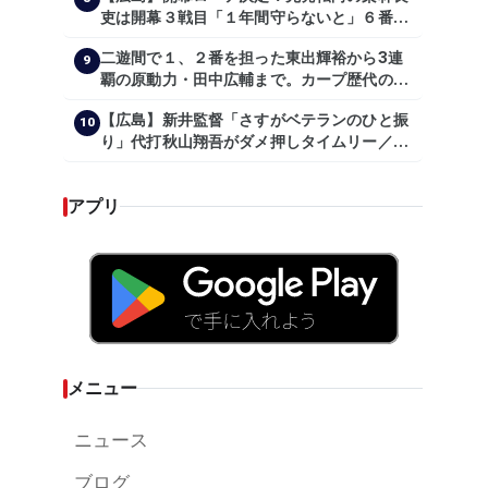
吏は開幕３戦目「１年間守らないと」６番手
は森翔平
二遊間で１、２番を担った東出輝裕から3連
9
覇の原動力・田中広輔まで。カープ歴代のシ
ョートたち【後編】
【広島】新井監督「さすがベテランのひと振
10
り」代打秋山翔吾がダメ押しタイムリー／一
問一答
アプリ
メニュー
ニュース
ブログ