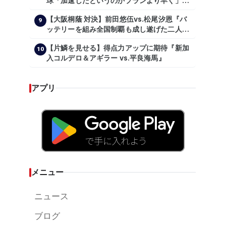
球「加速したというのかプランより早く」自
主トレ公開
【大阪桐蔭 対決】前田悠伍vs.松尾汐恩『バ
9
ッテリーを組み全国制覇も成し遂げた二人
が…プロの舞台で激突!!!』
【片鱗を見せる】得点力アップに期待『新加
10
入コルデロ＆アギラー vs.平良海馬』
アプリ
メニュー
ニュース
ブログ