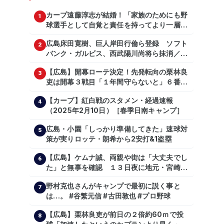
カープ遠藤淳志が結婚！「家族のためにも野
1
球選手として自覚と責任を持ってより一層頑
張っていきたい」
広島床田寛樹、巨人岸田行倫ら登録 ソフト
2
バンク・ガルビス、西武陽川尚将ら抹消／２
日公示
【広島】開幕ローテ決定！先発転向の栗林良
3
吏は開幕３戦目「１年間守らないと」６番手
は森翔平
【カープ】紅白戦のスタメン・経過速報
4
（2025年2月10日）［春季日南キャンプ］
広島・小園「しっかり準備してきた」速球対
5
策が実りロッテ・朗希から2安打&1盗塁
【広島】ケムナ誠、両親や街は「大丈夫でし
6
た」と無事を確認 １３日夜に地元・宮崎県
で震度５弱の地震
野村克也さんがキャンプで最初に説く事と
7
は…。 #谷繁元信 #古田敦也 #プロ野球
【広島】栗林良吏が前日の２倍約60ｍで投
8