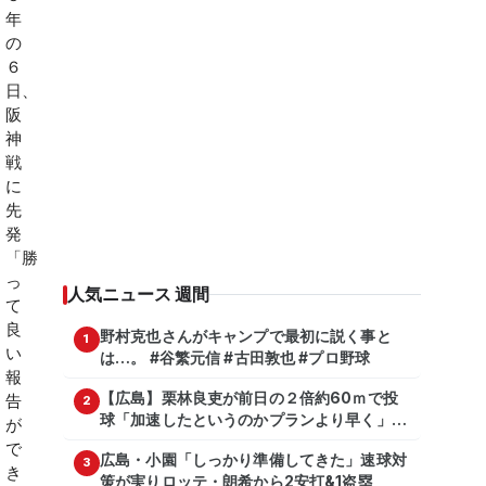
人気ニュース 週間
野村克也さんがキャンプで最初に説く事と
1
は…。 #谷繁元信 #古田敦也 #プロ野球
【広島】栗林良吏が前日の２倍約60ｍで投
2
球「加速したというのかプランより早く」自
主トレ公開
広島・小園「しっかり準備してきた」速球対
3
策が実りロッテ・朗希から2安打&1盗塁