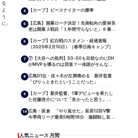
【カープ】ピースナイターの勝率
4
【広島】開幕ローテ決定！先発転向の栗林良
5
吏は開幕３戦目「１年間守らないと」６番手
は森翔平
【カープ】紅白戦のスタメン・経過速報
6
（2025年2月10日）［春季日南キャンプ］
⑦【大谷への批判】50-50も目前なのにDH
7
がMVPを獲るのは邪道？一体誰がそんな事
を言っているのか【大谷翔平】
広島D1位・佐々木が左脚痛める 新井監督
【shoheiohtani】【池田親興】【高橋慶
8
「ぴりっときたということだった」
彦】【広島東洋カープ】【プロ野球】
【カープ】新井監督、1軍デビューを果たし
9
た佐藤啓介について「良かったと思う」
（2024年6月9日）
広島・坂倉 「やり返せた」延長12回V撃
10
今季両リーグ最長5時間16分 激闘制し首位
を1・5差追走
人気ニュース 月間