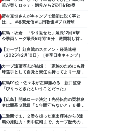
策が実りロッテ・朗希から2安打&1盗塁
野村克也さんがキャンプで最初に説く事と
は…。 #谷繁元信 #古田敦也 #プロ野球
広島・坂倉 「やり返せた」延長12回V撃
今季両リーグ最長5時間16分 激闘制し首位
を1・5差追走
【カープ】紅白戦のスタメン・経過速報
（2025年2月10日）［春季日南キャンプ］
カープ遠藤淳志が結婚！「家族のためにも野
球選手として自覚と責任を持ってより一層頑
張っていきたい」
広島D1位・佐々木が左脚痛める 新井監督
「ぴりっときたということだった」
【広島】開幕ローテ決定！先発転向の栗林良
吏は開幕３戦目「１年間守らないと」６番手
は森翔平
二遊間で１、２番を担った東出輝裕から3連
覇の原動力・田中広輔まで。カープ歴代のシ
ョートたち【後編】