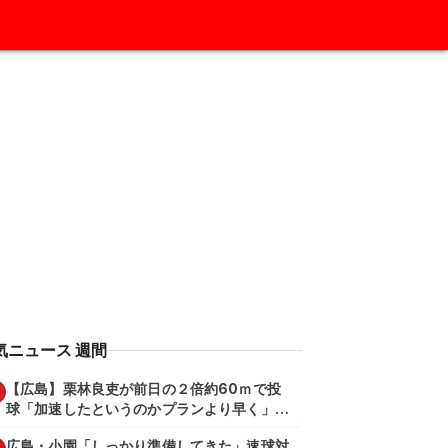
気ニュース 週間
【広島】栗林良吏が前日の２倍約60ｍで投
球「加速したというのかプランより早く」自
主トレ公開
広島・小園「しっかり準備してきた」速球対