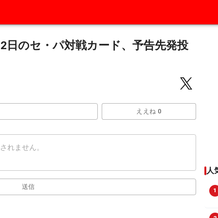
12日のセ・パ対戦カード、予告先発投
ええね 0
人
送信
1