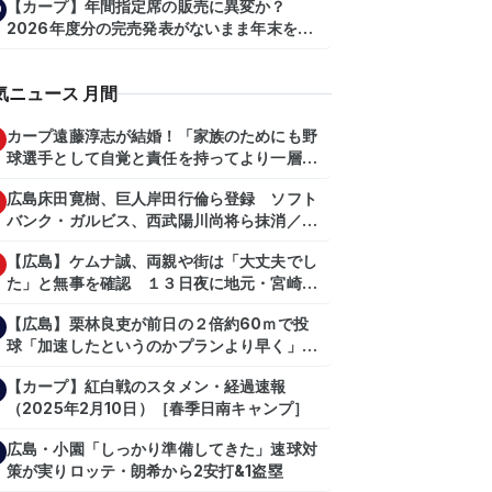
【カープ】年間指定席の販売に異変か？
0
2026年度分の完売発表がないまま年末を迎
える
気ニュース 月間
カープ遠藤淳志が結婚！「家族のためにも野
球選手として自覚と責任を持ってより一層頑
張っていきたい」
広島床田寛樹、巨人岸田行倫ら登録 ソフト
バンク・ガルビス、西武陽川尚将ら抹消／２
日公示
【広島】ケムナ誠、両親や街は「大丈夫でし
た」と無事を確認 １３日夜に地元・宮崎県
で震度５弱の地震
【広島】栗林良吏が前日の２倍約60ｍで投
球「加速したというのかプランより早く」自
主トレ公開
【カープ】紅白戦のスタメン・経過速報
（2025年2月10日）［春季日南キャンプ］
広島・小園「しっかり準備してきた」速球対
策が実りロッテ・朗希から2安打&1盗塁