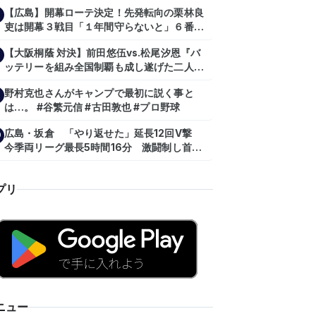
【広島】開幕ローテ決定！先発転向の栗林良
吏は開幕３戦目「１年間守らないと」６番手
は森翔平
【大阪桐蔭 対決】前田悠伍vs.松尾汐恩『バ
ッテリーを組み全国制覇も成し遂げた二人
が…プロの舞台で激突!!!』
野村克也さんがキャンプで最初に説く事と
は…。 #谷繁元信 #古田敦也 #プロ野球
広島・坂倉 「やり返せた」延長12回V撃
0
今季両リーグ最長5時間16分 激闘制し首位
を1・5差追走
プリ
ニュー