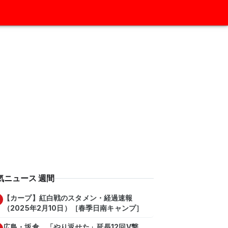
気ニュース 週間
【カープ】紅白戦のスタメン・経過速報
（2025年2月10日）［春季日南キャンプ］
広島・坂倉 「やり返せた」延長12回V撃