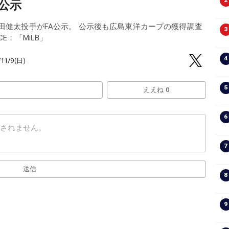
2
公示
前田健太投手がFA公示。 公示後も広島東洋カープの獲得調査
3
E：「MiLB」
4
/11/9(日)
5
ええね 0
6
7
送信
8
9