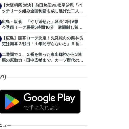
主トレ公開
【大阪桐蔭 対決】前田悠伍vs.松尾汐恩『バ
ッテリーを組み全国制覇も成し遂げた二人
が…プロの舞台で激突!!!』
広島・坂倉 「やり返せた」延長12回V撃
今季両リーグ最長5時間16分 激闘制し首位
を1・5差追走
【広島】開幕ローテ決定！先発転向の栗林良
吏は開幕３戦目「１年間守らないと」６番手
は森翔平
二遊間で１、２番を担った東出輝裕から3連
0
覇の原動力・田中広輔まで。カープ歴代のシ
ョートたち【後編】
プリ
ニュー