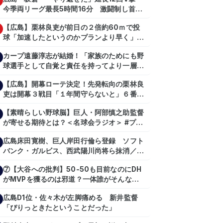
今季両リーグ最長5時間16分 激闘制し首位
を1・5差追走
【広島】栗林良吏が前日の２倍約60ｍで投
球「加速したというのかプランより早く」自
主トレ公開
カープ遠藤淳志が結婚！「家族のためにも野
球選手として自覚と責任を持ってより一層頑
張っていきたい」
【広島】開幕ローテ決定！先発転向の栗林良
吏は開幕３戦目「１年間守らないと」６番手
は森翔平
【素晴らしい野球脳】巨人・阿部慎之助監督
が寄せる期待とは？＜名球会ラジオ＞ #プロ
野球 #巨人 #ジャイアンツ #阿部慎之助 #中
広島床田寛樹、巨人岸田行倫ら登録 ソフト
山礼都 #泉口友汰 #石井琢朗 #shorts
バンク・ガルビス、西武陽川尚将ら抹消／２
日公示
⑦【大谷への批判】50-50も目前なのにDH
がMVPを獲るのは邪道？一体誰がそんな事
を言っているのか【大谷翔平】
広島D1位・佐々木が左脚痛める 新井監督
【shoheiohtani】【池田親興】【高橋慶
「ぴりっときたということだった」
彦】【広島東洋カープ】【プロ野球】