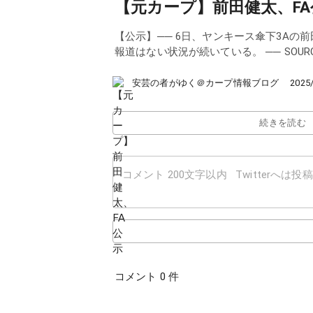
【元カープ】前田健太、FA
【公示】── 6日、ヤンキース傘下3Aの
報道はない状況が続いている。 ── SOURC
安芸の者がゆく＠カープ情報ブログ
2025
続きを読む
コメント 0 件