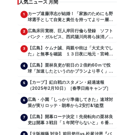
人気ニュース 月間
カープ遠藤淳志が結婚！「家族のためにも野
1
球選手として自覚と責任を持ってより一層頑
張っていきたい」
広島床田寛樹、巨人岸田行倫ら登録 ソフト
2
バンク・ガルビス、西武陽川尚将ら抹消／２
日公示
【広島】ケムナ誠、両親や街は「大丈夫でし
3
た」と無事を確認 １３日夜に地元・宮崎県
で震度５弱の地震
【広島】栗林良吏が前日の２倍約60ｍで投
4
球「加速したというのかプランより早く」自
主トレ公開
【カープ】紅白戦のスタメン・経過速報
5
（2025年2月10日）［春季日南キャンプ］
広島・小園「しっかり準備してきた」速球対
6
策が実りロッテ・朗希から2安打&1盗塁
【広島】開幕ローテ決定！先発転向の栗林良
7
吏は開幕３戦目「１年間守らないと」６番手
は森翔平
【大阪桐蔭 対決】前田悠伍vs.松尾汐恩『バ
8