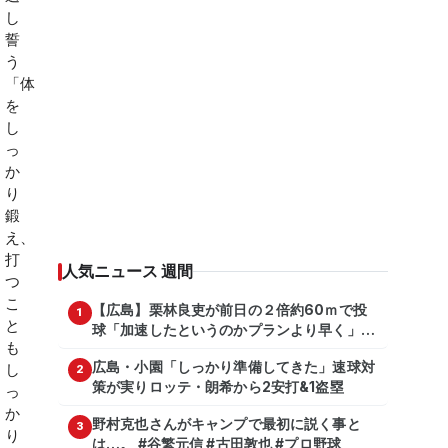
人気ニュース 週間
【広島】栗林良吏が前日の２倍約60ｍで投
1
球「加速したというのかプランより早く」自
主トレ公開
広島・小園「しっかり準備してきた」速球対
2
策が実りロッテ・朗希から2安打&1盗塁
野村克也さんがキャンプで最初に説く事と
3
は…。 #谷繁元信 #古田敦也 #プロ野球