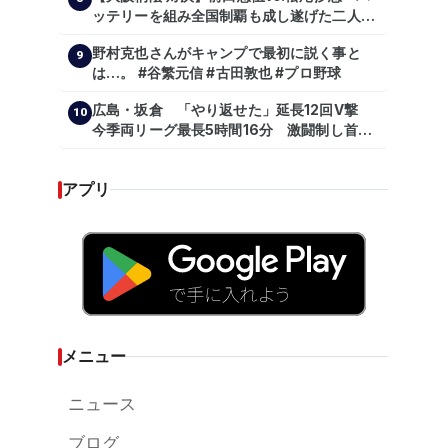
ッテリーを組み全国制覇も成し遂げた二人
が…プロの舞台で激突!!!』
野村克也さんがキャンプで最初に説く事と
9
は…。 #谷繁元信 #古田敦也 #プロ野球
広島・坂倉 「やり返せた」延長12回V撃
10
今季両リーグ最長5時間16分 激闘制し首位
を1・5差追走
アプリ
メニュー
ニュース
ブログ