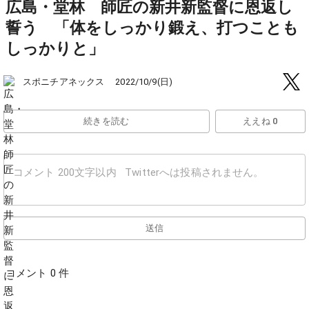
広島・堂林 師匠の新井新監督に恩返し
誓う 「体をしっかり鍛え、打つことも
しっかりと」
スポニチアネックス
2022/10/9(日)
続きを読む
ええね 0
送信
コメント 0 件