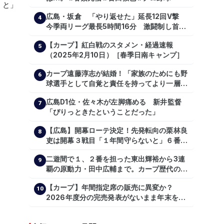
広島・坂倉 「やり返せた」延長12回V撃
4
今季両リーグ最長5時間16分 激闘制し首位
を1・5差追走
【カープ】紅白戦のスタメン・経過速報
5
（2025年2月10日）［春季日南キャンプ］
カープ遠藤淳志が結婚！「家族のためにも野
6
球選手として自覚と責任を持ってより一層頑
張っていきたい」
広島D1位・佐々木が左脚痛める 新井監督
7
「ぴりっときたということだった」
【広島】開幕ローテ決定！先発転向の栗林良
8
吏は開幕３戦目「１年間守らないと」６番手
は森翔平
二遊間で１、２番を担った東出輝裕から3連
9
覇の原動力・田中広輔まで。カープ歴代のシ
ョートたち【後編】
【カープ】年間指定席の販売に異変か？
10
2026年度分の完売発表がないまま年末を迎
える